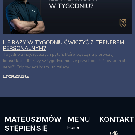
ILE RAZY W TYGODNIU ĆWICZYĆ Z TRENEREM
PERSONALNYM?
To jedno z najczęstszych pytań, które słyszę na pierwszej
konsultacji. „Ile razy w tygodniu muszę przychodzić, żeby to miało
sens?” Odpowiedź brzmi: to zależy.
Czytaj więcej »
MATEUSZ
UMÓW
MENU
KONTAKT
STĘPIEŃ
SIĘ
Home
+48