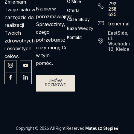
Zmieniam
O Mnie
792
Najpierw
258
Twoje ciało w
Oferta
625
porozmawiajmy.
narzędzie do
Case Study
trenermate
Sprawdzimy,
realizacji
Baza Wiedzy
czego
Twoich
EastSide,
Kontakt
ul.
potrzebujesz
zdrowotnych
Wschodnia
i czy mogę Ci
i osobistych
12, Kielce
w tym
celów.
pomóc.
UMÓW
ROZMOWĘ
Copyright © 2026 All Right Reserved
Mateusz Stępień