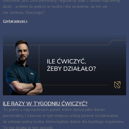
trenować, jest zmotywowany, regularny, daje z siebie naprawdę
dużo… a mimo to patrzy w lustro i ma wrażenie, że nic się
nie zmienia. Dlaczego?
Czytaj więcej »
ILE RAZY W TYGODNIU ĆWICZYĆ?
To jedno z najczęstszych pytań, które słyszę jako trener
personalny. I zawsze w tym miejscu widzę pewne oczekiwanie,
że istnieje jedna liczba, która będzie dobra dla każdego organizmu.
To nie działa w ten sposób.