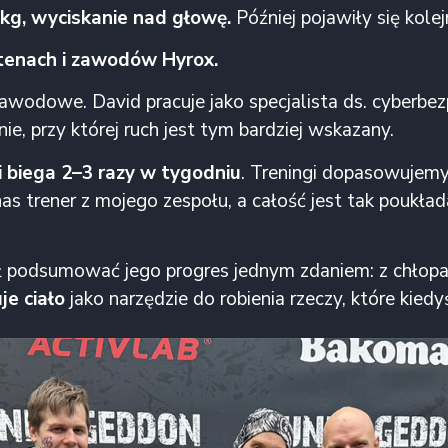
kg, wyciskanie nad głowę.
Później pojawiły się kol
enach i zawodów Hyrox.
zawodowe. David pracuje jako specjalista ds. cyberb
e, przy której ruch jest tym bardziej wskazany.
i biega 2–3 razy w tygodniu
. Treningi dopasowujemy 
s trener z mojego zespołu, a całość jest tak poukłada
ł podsumować jego progres jednym zdaniem: z chłopak
e ciało
jako narzędzie do robienia rzeczy, które kied