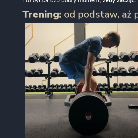
I to był bardzo dobry moment,
żeby zacząć.
Trening:
od podstaw, aż 