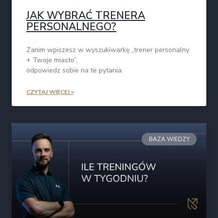
JAK WYBRAĆ TRENERA
PERSONALNEGO?
Zanim wpiszesz w wyszukiwarkę „trener personalny
+ Twoje miasto”,
odpowiedz sobie na te pytania.
CZYTAJ WIĘCEJ »
BAZA WIEDZY