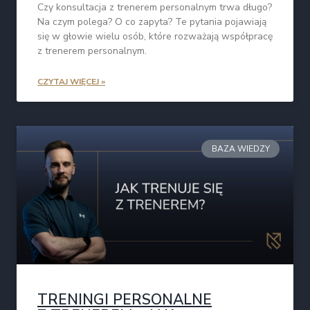
Czy konsultacja z trenerem personalnym trwa długo?
Na czym polega? O co zapyta? Te pytania pojawiają
się w głowie wielu osób, które rozważają współpracę
z trenerem personalnym.
CZYTAJ WIĘCEJ »
BAZA WIEDZY
TRENINGI PERSONALNE