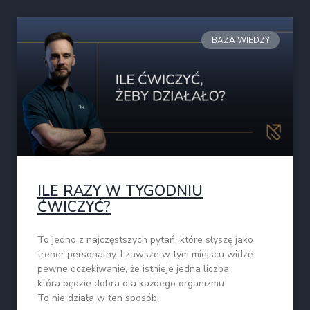
BAZA WIEDZY
ILE RAZY W TYGODNIU
ĆWICZYĆ?
To jedno z najczęstszych pytań, które słyszę jako
trener personalny. I zawsze w tym miejscu widzę
pewne oczekiwanie, że istnieje jedna liczba,
która będzie dobra dla każdego organizmu.
To nie działa w ten sposób.