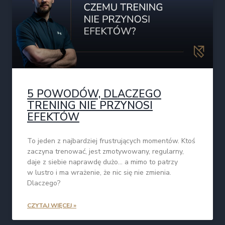
5 POWODÓW, DLACZEGO
TRENING NIE PRZYNOSI
EFEKTÓW
To jeden z najbardziej frustrujących momentów. Ktoś
zaczyna trenować, jest zmotywowany, regularny,
daje z siebie naprawdę dużo… a mimo to patrzy
w lustro i ma wrażenie, że nic się nie zmienia.
Dlaczego?
CZYTAJ WIĘCEJ »