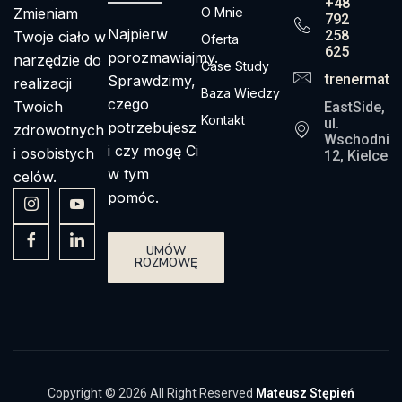
+48
Zmieniam
O Mnie
792
Najpierw
258
Twoje ciało w
Oferta
625
porozmawiajmy.
narzędzie do
Case Study
trenermate
Sprawdzimy,
realizacji
Baza Wiedzy
czego
Twoich
EastSide,
Kontakt
ul.
potrzebujesz
zdrowotnych
Wschodnia
i czy mogę Ci
i osobistych
12, Kielce
w tym
celów.
pomóc.
UMÓW
ROZMOWĘ
Copyright © 2026 All Right Reserved
Mateusz Stępień