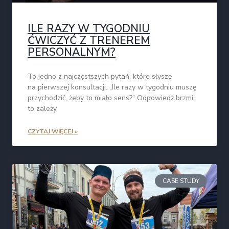
ILE RAZY W TYGODNIU
ĆWICZYĆ Z TRENEREM
PERSONALNYM?
To jedno z najczęstszych pytań, które słyszę
na pierwszej konsultacji. „Ile razy w tygodniu muszę
przychodzić, żeby to miało sens?” Odpowiedź brzmi:
to zależy.
CZYTAJ WIĘCEJ »
CASE STUDY