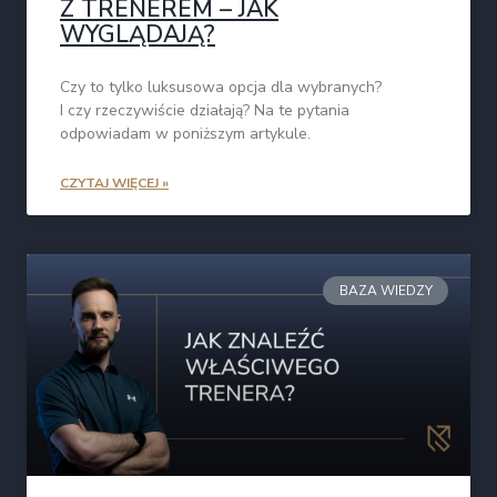
Z TRENEREM – JAK
WYGLĄDAJĄ?
Czy to tylko luksusowa opcja dla wybranych?
I czy rzeczywiście działają? Na te pytania
odpowiadam w poniższym artykule.
CZYTAJ WIĘCEJ »
BAZA WIEDZY