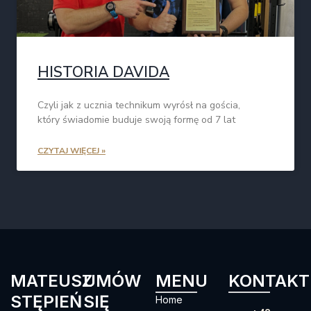
HISTORIA DAVIDA
Czyli jak z ucznia technikum wyrósł na gościa,
który świadomie buduje swoją formę od 7 lat
CZYTAJ WIĘCEJ »
MATEUSZ
UMÓW
MENU
KONTAKT
STĘPIEŃ
SIĘ
Home