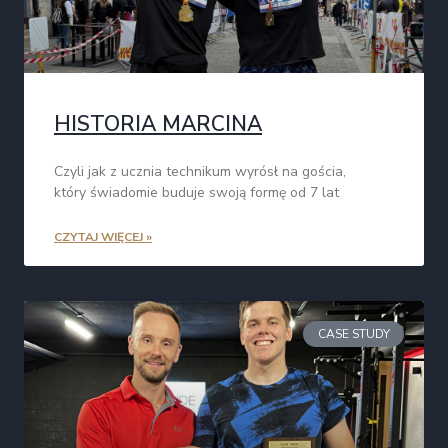
HISTORIA MARCINA
Czyli jak z ucznia technikum wyrósł na gościa,
który świadomie buduje swoją formę od 7 lat
CZYTAJ WIĘCEJ »
CASE STUDY